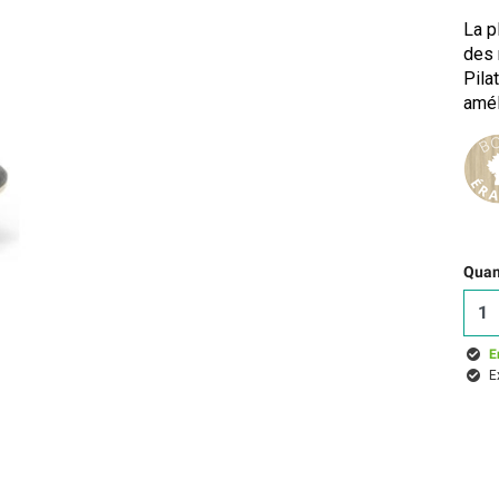
La p
des 
Pila
amél
Quant
E
E