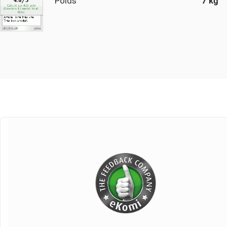
Poids
7 kg