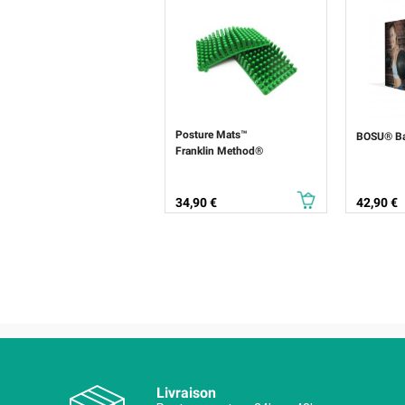
Posture Mats™
BOSU® Ba
Franklin Method®
Prix
Prix
34,90 €
42,90 €
Livraison