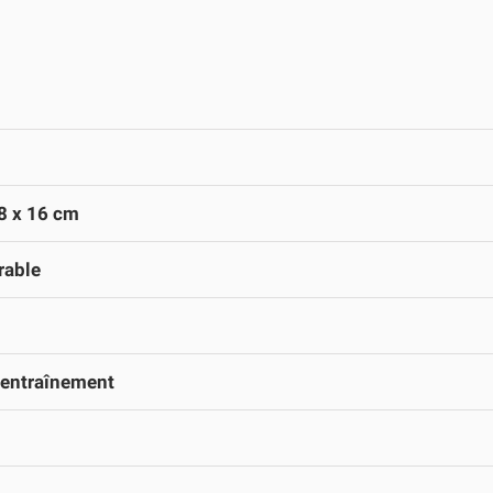
8 x 16 cm
rable
'entraînement