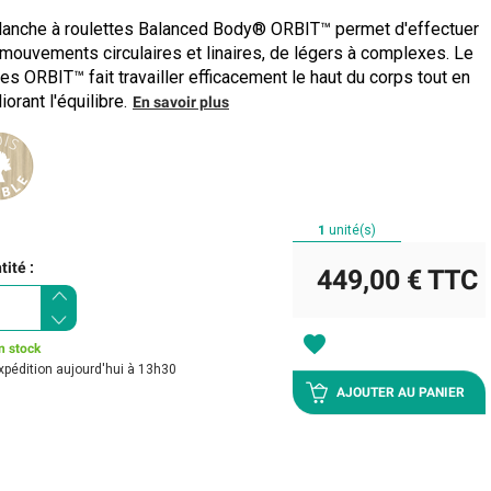
lanche à roulettes Balanced Body® ORBIT™ permet d'effectuer
mouvements circulaires et linaires, de légers à complexes. Le
tes ORBIT™ fait travailler efficacement le haut du corps tout en
iorant l'équilibre.
En savoir plus
1
unité(s)
ité :
449,00 €
TTC
favorite
n stock
xpédition aujourd'hui à 13h30
AJOUTER AU PANIER