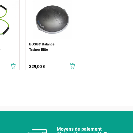
BOSU® Balance
r
Trainer Elite
Prix
329,00 €
Moyens de paiement