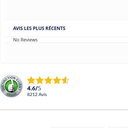
AVIS LES PLUS RÉCENTS
No Reviews
4.6
/
5
8212
avis