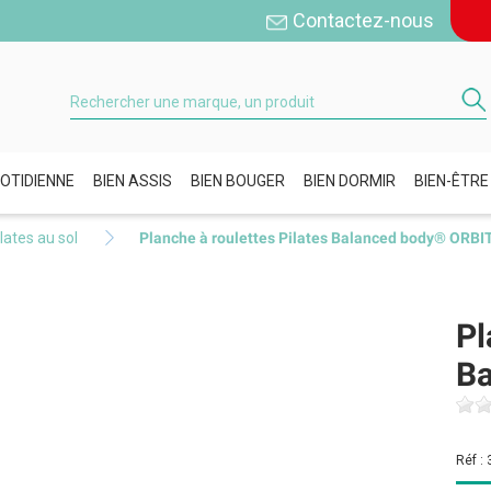
Contactez-nous
OTIDIENNE
BIEN ASSIS
BIEN BOUGER
BIEN DORMIR
BIEN-ÊTRE
lates au sol
Planche à roulettes Pilates Balanced body® ORBI
Pl
Ba
Réf :