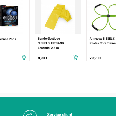
Bande élastique
Anneaux SISSEL®
lance Pods
SISSEL® FITBAND
Pilates Core Traine
Essential 2,5 m
Prix
Prix
8,90 €
29,90 €
Service client