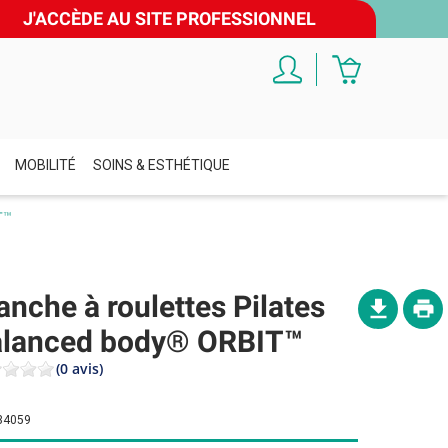
J'ACCÈDE AU SITE PROFESSIONNEL
MOBILITÉ
SOINS & ESTHÉTIQUE
T™
anche à roulettes Pilates
lanced body® ORBIT™
(0 avis)
34059