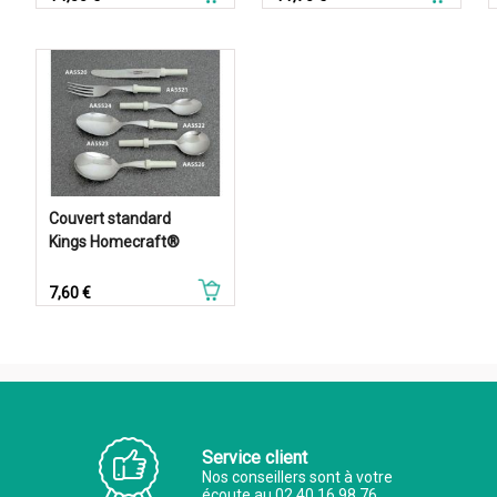
Couvert standard
Kings Homecraft®
Prix
7,60 €
Service client
Nos conseillers sont à votre
écoute au 02 40 16 98 76.