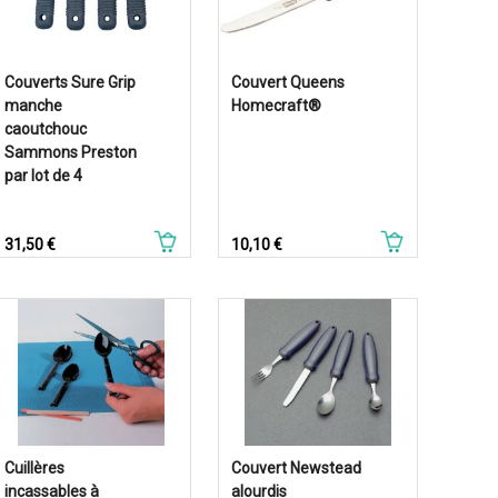
Couverts Sure Grip
Couvert Queens
manche
Homecraft®
caoutchouc
Sammons Preston
par lot de 4
Prix
Prix
31,50 €
10,10 €
Cuillères
Couvert Newstead
incassables à
alourdis