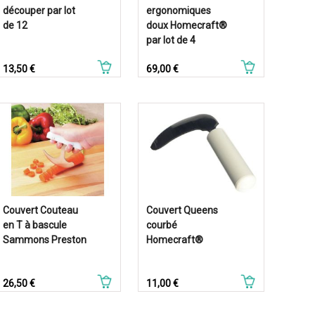
découper par lot
ergonomiques
de 12
doux Homecraft®
par lot de 4
Prix
Prix
13,50 €
69,00 €
Couvert Couteau
Couvert Queens
en T à bascule
courbé
Sammons Preston
Homecraft®
Prix
Prix
26,50 €
11,00 €