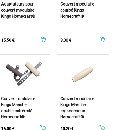
Adaptateurs pour
Couvert modulaire
couvert modulaire
courbé Kings
Kings Homecraft®
Homecraft®
Prix
Prix
15,50 €
8,00 €
Couvert modulaire
Couvert modulaire
Kings Manche
Kings Manche
double extrémité
ergonomique
Homecraft®
Homecraft®
Prix
Prix
16,00 €
10,20 €