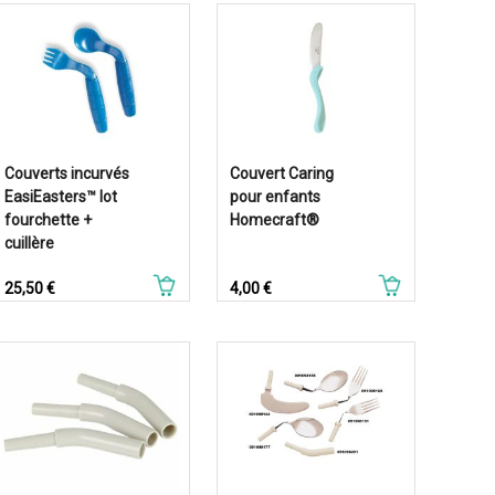
Couverts incurvés
Couvert Caring
EasiEasters™ lot
pour enfants
fourchette +
Homecraft®
cuillère
Prix
Prix
25,50 €
4,00 €