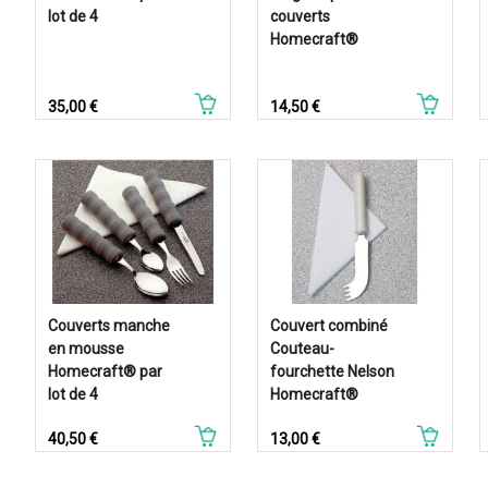
lot de 4
couverts
Homecraft®
Prix
Prix
35,00 €
14,50 €
Couverts manche
Couvert combiné
en mousse
Couteau-
Homecraft® par
fourchette Nelson
lot de 4
Homecraft®
Prix
Prix
40,50 €
13,00 €