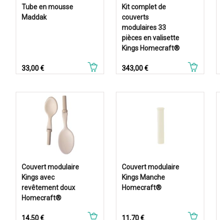
Tube en mousse
Kit complet de
Maddak
couverts
modulaires 33
pièces en valisette
Kings Homecraft®
Prix
Prix
33,00 €
343,00 €
Couvert modulaire
Couvert modulaire
Kings avec
Kings Manche
revêtement doux
Homecraft®
Homecraft®
Prix
Prix
14,50 €
11,70 €