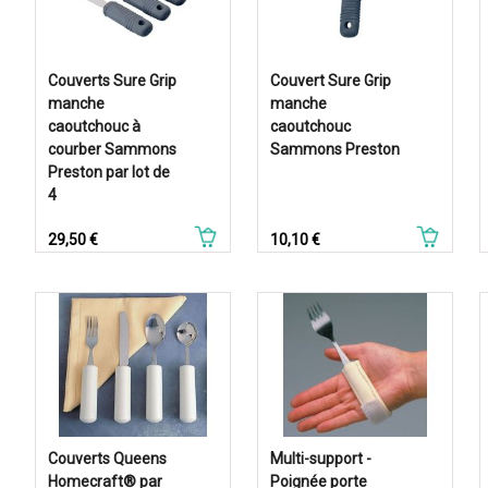
Couverts Sure Grip
Couvert Sure Grip
manche
manche
caoutchouc à
caoutchouc
courber Sammons
Sammons Preston
Preston par lot de
4
Prix
Prix
29,50 €
10,10 €
Couverts Queens
Multi-support -
Homecraft® par
Poignée porte