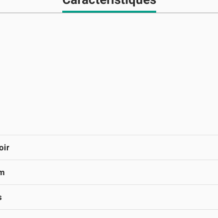
oir
m
s