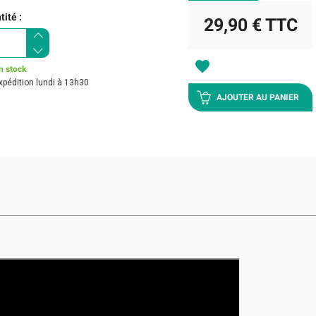
ité :
29,90 €
TTC
favorite
n stock
xpédition lundi à 13h30
AJOUTER AU PANIER