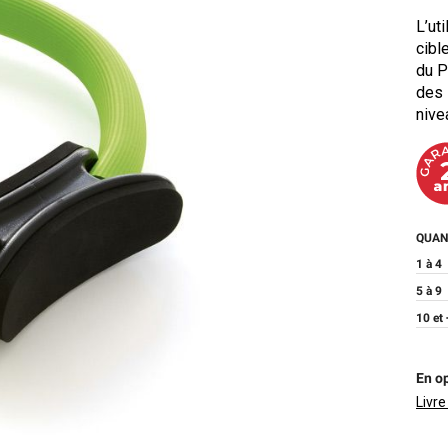
L’ut
cibl
du P
des 
nive
QUAN
1 à 4
5 à 9
10 et 
En op
Livre