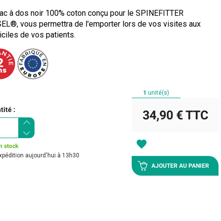
ac à dos noir 100% coton conçu pour le SPINEFITTER
EL®, vous permettra de l'emporter lors de vos visites aux
ciles de vos patients.
1
unité(s)
ité :
34,90 €
TTC
favorite
n stock
xpédition aujourd'hui à 13h30
AJOUTER AU PANIER