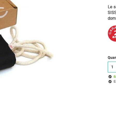
Le s
SISS
domi
Quant
E
E