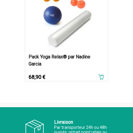
Pack Yoga Relax® par Nadine
Garcia
Prix
68,90 €
Livraison
Par transporteur 24h ou 48h
ouvrés, retrait point relais ou