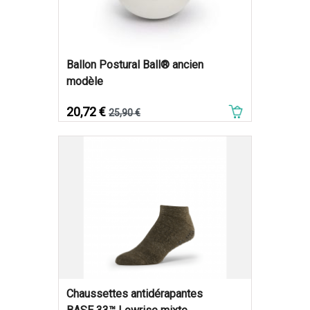
Ballon Postural Ball® ancien
modèle
Prix
Prix de base
20,72 €
25,90 €
Chaussettes antidérapantes