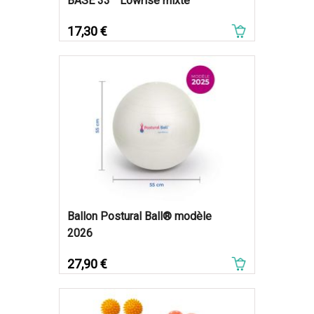
BASE 33™ Lowrise mixte
Prix
17,30 €
Ballon Postural Ball® modèle
2026
Prix
27,90 €