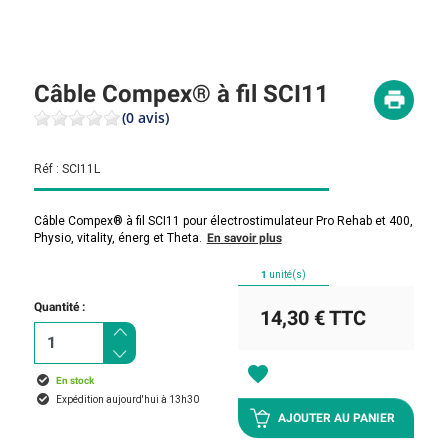
Câble Compex® à fil SCI11
(0 avis)
Réf :
SCI11L
Câble Compex® à fil SCI11 pour électrostimulateur Pro Rehab et 400,
Physio, vitality, énerg et Theta.
En savoir plus
1
unité(s)
Quantité :
14,30 €
TTC
favorite
En stock
Expédition aujourd'hui à 13h30
AJOUTER AU PANIER