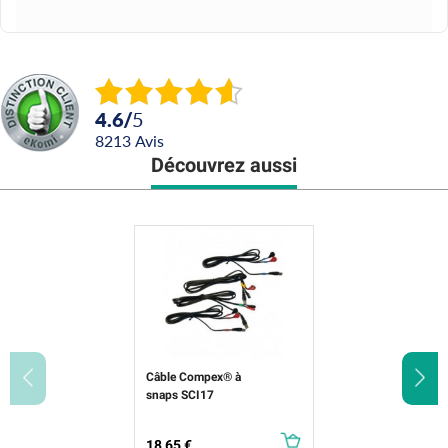
4.6
/
5
8213
avis
Découvrez aussi
Câble Compex® à
snaps SCI17
Prix
18,65 €