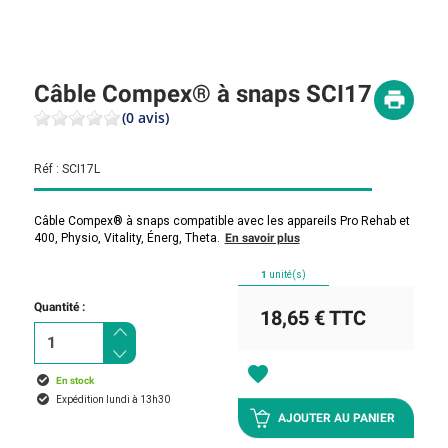
Câble Compex® à snaps SCI17
(0 avis)
Réf :
SCI17L
Câble Compex® à snaps compatible avec les appareils Pro Rehab et
400, Physio, Vitality, Énerg, Theta.
En savoir plus
1
unité(s)
Quantité :
18,65 €
TTC
favorite
En stock
Expédition lundi à 13h30
AJOUTER AU PANIER