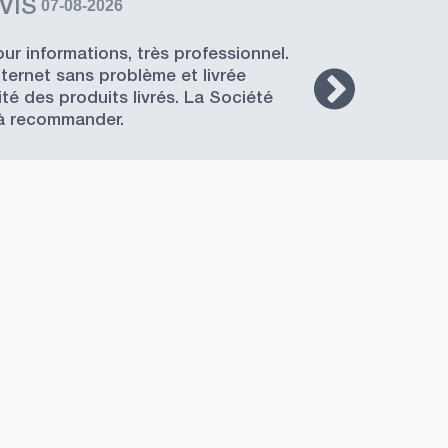
VIS
07-08-2026
r informations, très professionnel.
ernet sans problème et livrée
bo
té des produits livrés. La Société
à recommander.