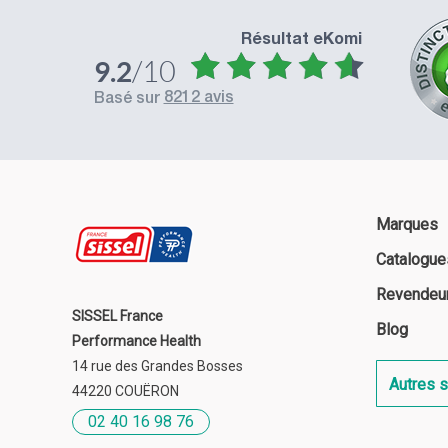
Résultat eKomi
/10
9.2
Excellents produits Excellent service
8212 avis
basé sur
Marques
Catalogue
Revendeu
SISSEL France
Blog
Performance Health
14 rue des Grandes Bosses
Autres s
44220 COUËRON
02 40 16 98 76