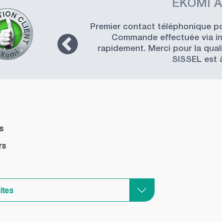
EKOMI A
Premier contact téléphonique pou
Commande effectuée via int
rapidement. Merci pour la quali
SISSEL est 
s
rs
ites