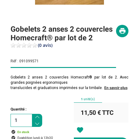
Gobelets 2 anses 2 couvercles
Homecraft® par lot de 2
(0 avis)
Réf :
091099571
Gobelets 2 anses 2 couvercles Homecraft® par lot de 2. Avec
grandes poignées ergonomiques
translucides et graduations imprimées sur la timbale.
En savoir plus
1
unité(s)
Quantité :
11,50 €
TTC
favorite
En stock
Expédition lundi à 13h30