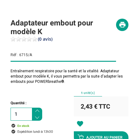
Adaptateur embout pour
modèle K
(0 avis)
Réf :
6715/A
Entraînement respiratoire pour la santé et la vitalité. Adaptateur
embout pour modèle K, il vous permettra par la suite d'adapter les
embouts pour POWERbreathe®.
1
unité(s)
Quantité :
2,43 €
TTC
favorite
En stock
Expédition lundi à 13h30
AJOUTER AU PANIER