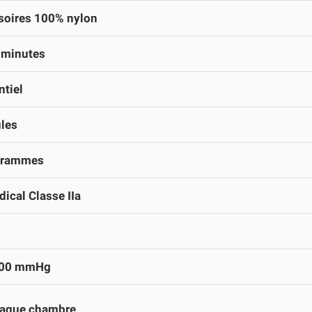
soires 100% nylon
 minutes
tiel
ules
grammes
ical Classe IIa
200 mmHg
haque chambre