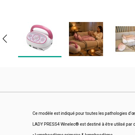
Ce modèle est indiqué pour toutes les pathologies d’œ
LADY PRESS4 Winelec® est destiné à être utilisé par d
• Lymphoedème primaire & lymphoedème.