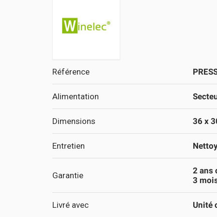
Référence
PRES
Alimentation
Secte
Dimensions
36 x 3
Entretien
Nettoy
2 ans
Garantie
3 mois
Livré avec
Unité 