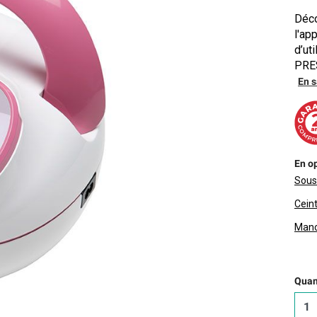
Déco
l'ap
d’ut
PRES
En s
En op
Sous
Cein
Manc
Quant