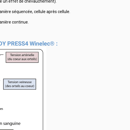
ne un effet de chevauchement).
anière séquencée, cellule après cellule.
manière continue.
ADY PRESS4 Winelec® :