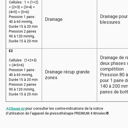
Cellules : 1 + (1+2)
> (2+3) > (3+4) >
(4+5) > (5+6)
Drainage pour 
Pression 1 paire :
Drainage
blessures
40 à 60 mmHg,
Durée 15 à 20 min
Pression 2 paires
90 à 120 mmHg,
Durée 15 à 20 min
E2
Drainage de r
Cellules : (1+2+3)
deux phases 
> (4+5+6)
compétition
Pression 1 paire :
Drainage récup grande
Pression 80 
40 à 60 mmHg,
zones
Durée 15 à 20 min
pour 1 paire d
Pression 2 paires
140 à 200 mm
90 à 120 mmHg,
paires de bot
Durée 15 à 20 min
⚠️
Cliquez ici
pour consulter les contre-indications de la notice
d'utilisation de l'appareil de pressothérapie PREMIUM 4 Winelec®.