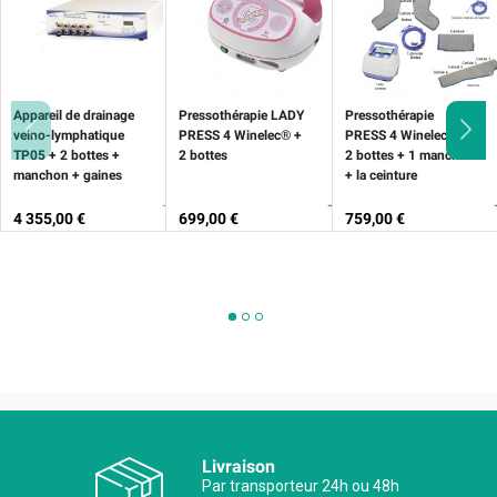
Appareil de drainage
Pressothérapie LADY
Pressothérapie
veino-lymphatique
PRESS 4 Winelec® +
PRESS 4 Winelec® +
TP05 + 2 bottes +
2 bottes
2 bottes + 1 manchon
manchon + gaines
+ la ceinture
Prix
Prix
Prix
4 355,00 €
699,00 €
759,00 €
Livraison
Par transporteur 24h ou 48h