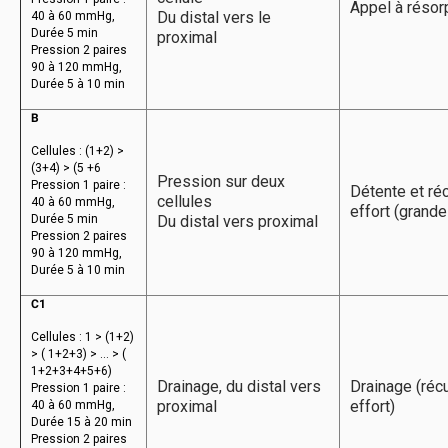
Appel à résor
Du distal vers le
40 à 60 mmHg,
Durée 5 min
proximal
Pression 2 paires
90 à 120 mmHg,
Durée 5 à 10 min
B
Cellules : (1+2) >
(3+4) > (5 +6
Pression sur deux
Pression 1 paire :
Détente et ré
cellules
40 à 60 mmHg,
effort (grande
Durée 5 min
Du distal vers proximal
Pression 2 paires
90 à 120 mmHg,
Durée 5 à 10 min
C1
Cellules : 1 > (1+2)
> ( 1+2+3) > … > (
1+2+3+4+5+6)
Drainage, du distal vers
Drainage (réc
Pression 1 paire :
proximal
effort)
40 à 60 mmHg,
Durée 15 à 20 min
Pression 2 paires