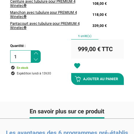
Ceinture avec tubulure pour PREMIUM 4
108,00 €
Winelec®
Manchon avec tubulure pour PREMIUM 4
118,00 €
Winelec®
Pantacourt avec tubulure pour PREMIUM 4
339,00 €
Winelec®
1
unité(s)
Quantité :
999,00 €
TTC
favorite
En stock
Expédition lundi à 13h30
AJOUTER AU PANIER
En savoir plus sur ce produit
Les avantages des 6 programmes pré-établis