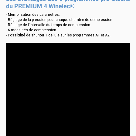
du PREMIUM 4 Winelec®
- Mémorisation des paramètres.
- Réglage de la pression pour chaque chambre de compression.
- Réglage de l'intervalle du temps de compression.
- 6 modalités de compression.
- Possibilité de shunter 1 cellule sur les programmes A1 et A2.