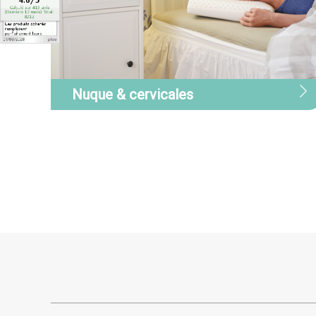
Nuque & cervicales
Nuque & cervicales
Découvrez notre gamme de produits
pour soulager les douleurs à la nuque
et aux cervicales. Notamment nos
oreillers ergonomiques et
anatomiques qui permettent de
maintenir correctement votre nuque
afin de soulager les points de tension.