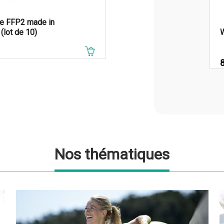
e FFP2 made in
bundle BlazePod
(lot de 10)
W
€
Prix de base
P
719,00 €
Nos thématiques