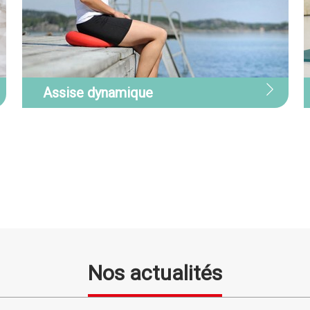
Assise dynamique
S
Assise dynamique
Une position assise active et
N
dynamique soulage la colonne
s
vertébrale, renforce les muscles du
f
dos et du bassin et améliore la
a
circulation sanguine. Découvrez les
s
nombreux avantages de l’assise
dynamique.
Nos actualités