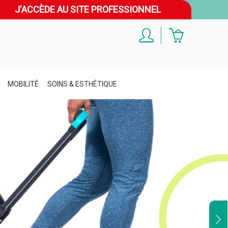
J'ACCÈDE AU SITE PROFESSIONNEL
MOBILITÉ
SOINS & ESTHÉTIQUE
ctualités
YouTube
onseils bien-être, tutos d’exercices et
nformations sur notre univers pour