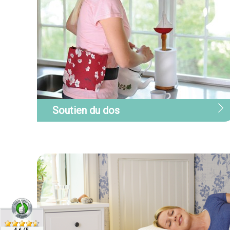
Soutien du dos
Soutien du dos
Pour soulager et prévenir votre mal
de dos, SISSEL propose de nombreux
produits qui vont vous apporter
confort et bien-être dans toutes vos
activités, à la maison comme au
travail : chaises ergonomiques,
appareils de massage, ceintures
sacro-iliaque.