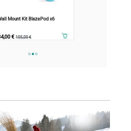
all Mount Kit BlazePod x6
rix
84,00 €
Prix de base
105,00 €