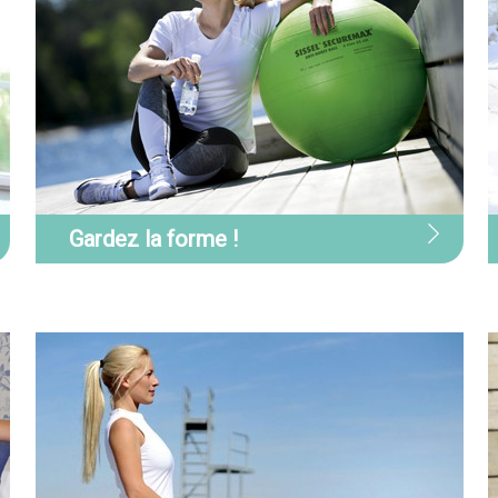
Gardez la forme !
Gardez la forme !
Bougez à votre rythme, tonifiez et
N
préservez votre bien-être quotidien
c
grâce à une gamme ergonomique et
c
fiable : bande élastique, tapis de gym
f
recommandée par les professionnels
m
de santé