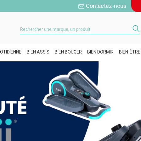
Contactez-nous
OTIDIENNE
BIEN ASSIS
BIEN BOUGER
BIEN DORMIR
BIEN-ÊTRE
A
C
i