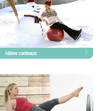
Idées cadeaux
Idées cadeaux
otre sélection d'idées cadeaux est
onçue pour vous aider à trouver le
adeau parfait pour vos amis et votre
amille, tout en vous offrant la
eilleure qualité à un prix abordable.