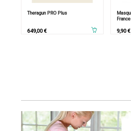
Theragun PRO Plus
Masqu
RIW Pro 
France 
x6
Prix
649,00 €
Prix
9,90 €
Prix
575,20 