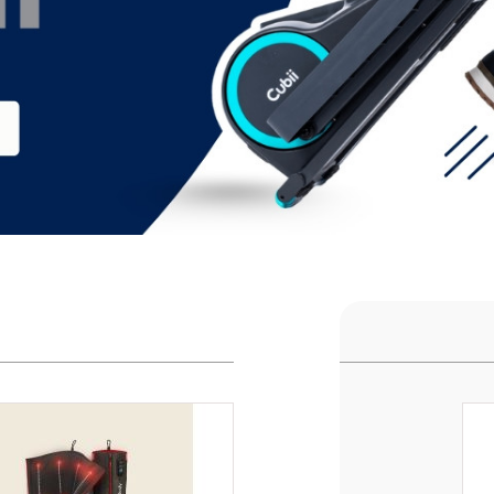
p
-20%