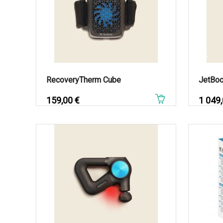
RecoveryTherm Cube
BLAZEPO
JetBoo
Prix
159,00 €
Prix
1 049,
Prix
76,00 €