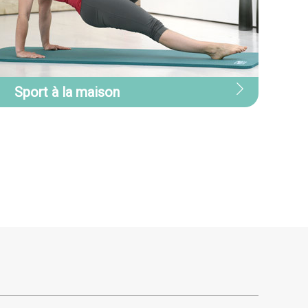
port à la maison
Sport à la maison
otre sélection d’équipements pour le
port à la maison pour rester en
orme, s’entraîner à son rythme et
tteindre ses objectifs en toute
érénité.