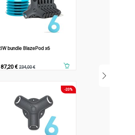
IW bundle BlazePod x6
rix
187,20 €
Prix de base
234,00 €
-20%