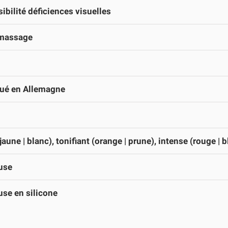
ibilité déficiences visuelles
massage
qué en Allemagne
jaune | blanc), tonifiant (orange | prune), intense (rouge | b
use
se en silicone