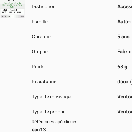
Distinction
Access
Famille
Auto-
Garantie
5 ans
Origine
Fabri
Poids
68 g
Résistance
doux (
Type de massage
Vento
Type de produit
Ventou
Références spécifiques
ean13