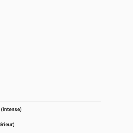
 (intense)
érieur)