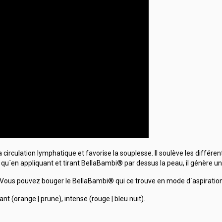
 circulation lymphatique et favorise la souplesse. Il soulève les différe
qu´en appliquant et tirant BellaBambi® par dessus la peau, il génère un 
Vous pouvez bouger le BellaBambi® qui ce trouve en mode d´aspiration o
iant (orange | prune), intense (rouge | bleu nuit).