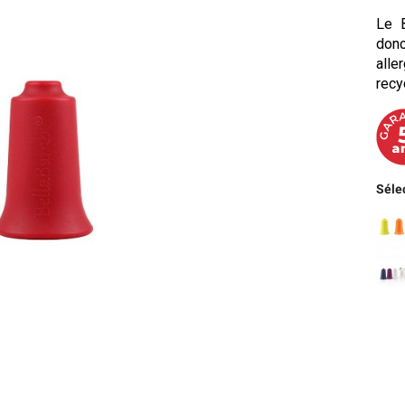
Le B
donc
alle
recy
Sélec