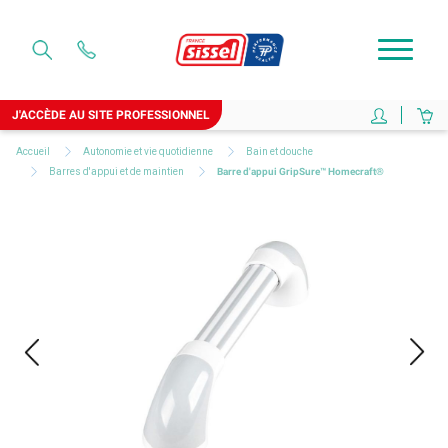
J'ACCÈDE AU SITE PROFESSIONNEL
Accueil
Autonomie et vie quotidienne
Bain et douche
Barres d'appui et de maintien
Barre d'appui GripSure™ Homecraft®