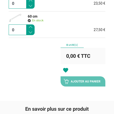
23,50 €
60 cm
En stock
27,50 €
0
unité(s)
0,00 €
TTC
favorite
AJOUTER AU PANIER
En savoir plus sur ce produit