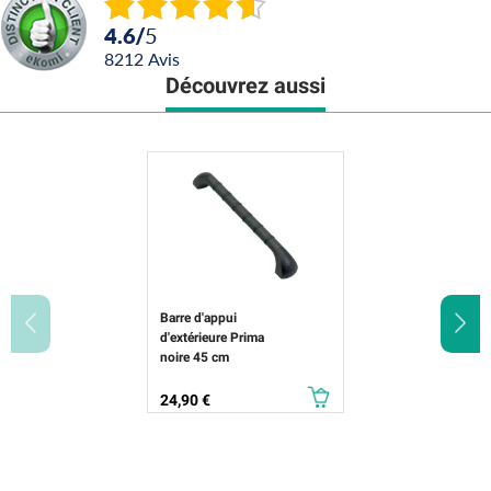
4.6
/
5
8212
avis
Découvrez aussi
Barre d'appui
d'extérieure Prima
noire 45 cm
Prix
24,90 €