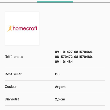
091101427, 081570464,
Références
081570472, 081570480,
091101484
Best Seller
Oui
Couleur
Argent
Diamètre
2,5 cm