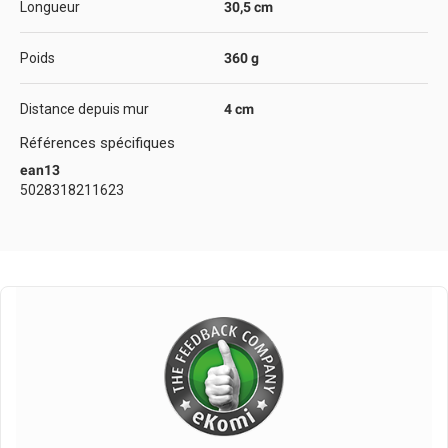
Longueur
30,5 cm
Poids
360 g
Distance depuis mur
4 cm
Références spécifiques
ean13
5028318211623