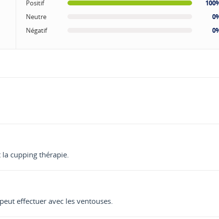
Positif
100
Neutre
0
Négatif
0
la cupping thérapie.
 peut effectuer avec les ventouses.