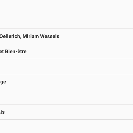
Oellerich, Miriam Wessels
et Bien-être
ge
is