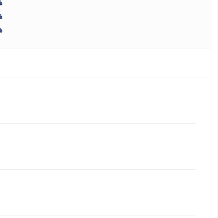
%
%
%