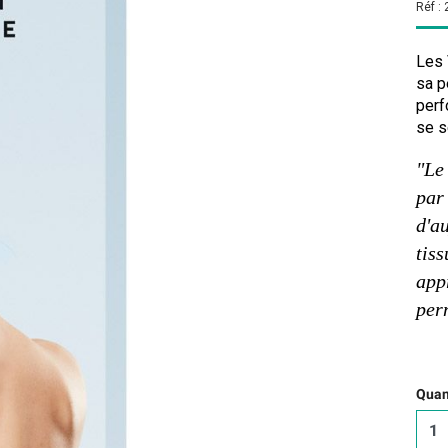
Réf :
Les 
sa p
perf
se s
"Le
par
d'au
tiss
app
per
Quant