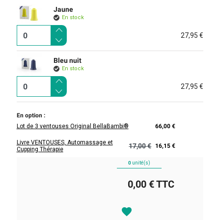
Jaune
En stock
27,95 €
Bleu nuit
En stock
27,95 €
En option :
Lot de 3 ventouses Original BellaBambi®
66,00 €
Livre VENTOUSES, Automassage et
17,00 €
16,15 €
Cupping Thérapie
0
unité(s)
0,00 €
TTC
favorite