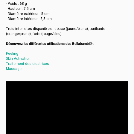
- Poids : 68 g
- Hauteur : 7,5 cm
- Diamètre extérieur : 5 cm
- Diamètre intérieur : 3,5 cm
Trois intensités disponibles : douce (jaune/blanc), tonifiante
(orange/prune), forte (rouge/bleu).
Découvrez les différentes utilisations des Bellabambi® :
Peeling
Skin Activation
Traitement des cicatrices
Massage