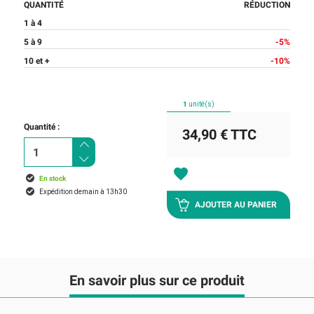
QUANTITÉ
RÉDUCTION
1 à 4
5 à 9
-5%
10 et +
-10%
1
unité(s)
Quantité :
34,90 €
TTC
favorite
En stock
Expédition demain à 13h30
AJOUTER AU PANIER
En savoir plus sur ce produit