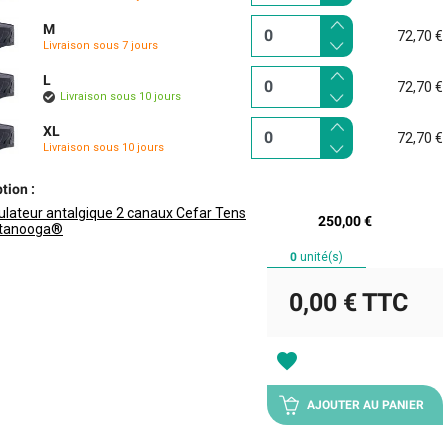
M
72,70 €
Livraison sous 7 jours
L
72,70 €
Livraison sous 10 jours
XL
72,70 €
Livraison sous 10 jours
tion :
ulateur antalgique 2 canaux Cefar Tens
250,00 €
tanooga®
0
unité(s)
0,00 €
TTC
favorite
AJOUTER AU PANIER