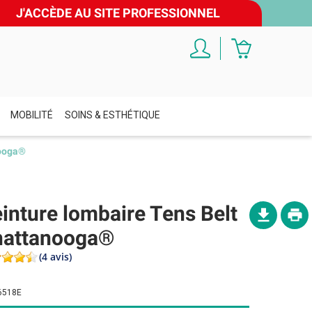
J'ACCÈDE AU SITE PROFESSIONNEL
MOBILITÉ
SOINS & ESTHÉTIQUE
nooga®
inture lombaire Tens Belt
hattanooga®
(4 avis)
6518E