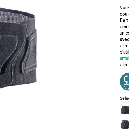
Vous
doul
Belt
grâc
un c
avec
élec
s'ut
anta
élec
Sélec