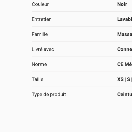
Couleur
Noir
Entretien
Lavabl
Famille
Massag
Livré avec
Connec
Norme
CE Méd
Taille
XS | S 
Type de produit
Ceintu