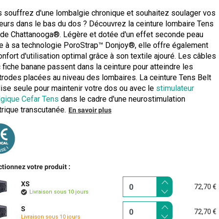
 souffrez d'une lombalgie chronique et souhaitez soulager vos
eurs dans le bas du dos ? Découvrez la ceinture lombaire Tens
 de Chattanooga®. Légère et dotée d'un effet seconde peau
e à sa technologie PoroStrap™ Donjoy®, elle offre également
onfort d'utilisation optimal grâce à son textile ajouré. Les câbles
 fiche banane passent dans la ceinture pour atteindre les
trodes placées au niveau des lombaires. La ceinture Tens Belt
ilise seule pour maintenir votre dos ou avec le
stimulateur
lgique Cefar Tens
dans le cadre d'une neurostimulation
trique transcutanée.
En savoir plus
tionnez votre produit :
XS
72,70 €
Livraison sous 10 jours
S
72,70 €
Livraison sous 10 jours