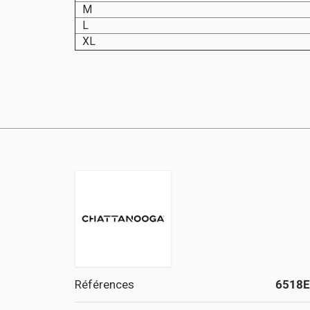
M
L
XL
Références
6518E