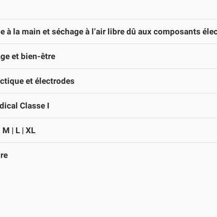
e à la main et séchage à l’air libre dû aux composants éle
e et bien-être
tique et électrodes
ical Classe I
| M | L | XL
re