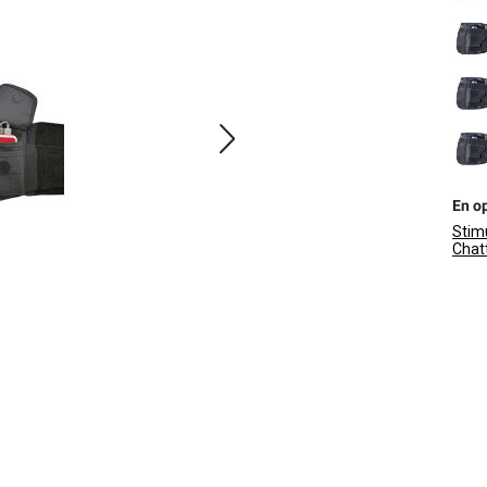
En op
Stim
Chat