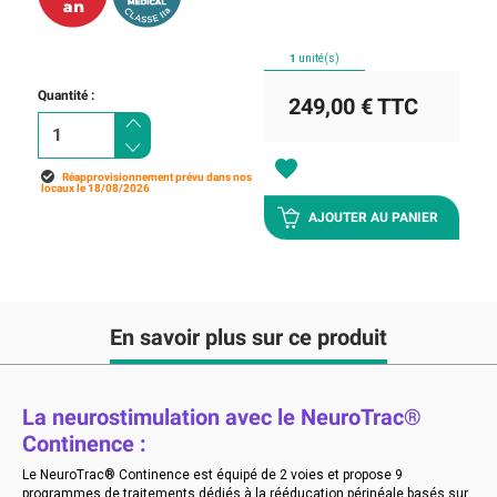
1
unité(s)
Quantité :
249,00 €
TTC
favorite
Réapprovisionnement prévu dans nos
locaux le 18/08/2026
AJOUTER AU PANIER
En savoir plus sur ce produit
La neurostimulation avec le NeuroTrac®
Continence :
Le NeuroTrac® Continence est équipé de 2 voies et propose 9
programmes de traitements dédiés à la rééducation périnéale basés sur