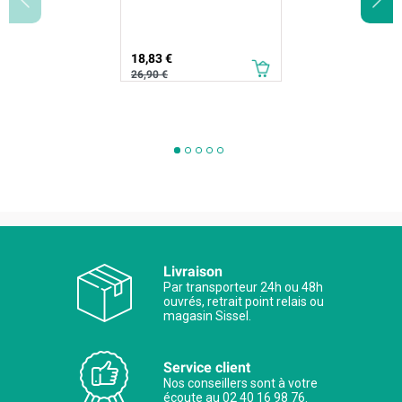
Prix
Prix de base
18,83 €
26,90 €
Livraison
Par transporteur 24h ou 48h
ouvrés, retrait point relais ou
magasin Sissel.
Service client
Nos conseillers sont à votre
écoute au 02 40 16 98 76.