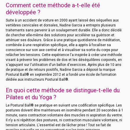
Comment cette méthode a-t-elle été
développée ?
Suite à un accident de voiture en 2000 ayant laissé des séquelles aux
vertèbres cervicales et dorsales, Nadine Garcia a entrepris plusieurs
traitements sans parvenir à un soulagement durable. Elle a donc décidé
de chercher elle-même des solutions pour accélérer sa guérison et
atténuer ses douleurs. Grâce à une pratique quotidienne de méditation,
combinée à une respiration spécifique, elle a appris à focaliser sa
conscience sur son axe central et à visualiser sa sortie du corps pour
relâcher les tensions. Cette expérience l'a inspirée à créer une méthode
visant à prévenir les problèmes de dos et les déséquilibres corporels, en
s'appuyant sur l'utilisation d'un ballon d'exercices. Après plus de 10 ans
de pratique et de retours positifs, Nadine Garcia a déposé la marque
Postural Ball® en septembre 2012 et a fondé une école de formation
dédiée aux instructeurs Postural Ball®.
En quoi cette méthode se distingue-t-elle du
Pilates et du Yoga ?
Le Postural Ball® se pratique en suivant une codification spécifique. Les
postures doivent être maintenues en isométrie pendant 20 secondes à 1
minute, sans contraction volontaire des muscles ni aspiration du ventre.
Il n'y a ni répétition des postures, ni contraction musculaire volontaire, ni
tension articulaire. L'essentiel est de lâcher prise ! Tout se fait de