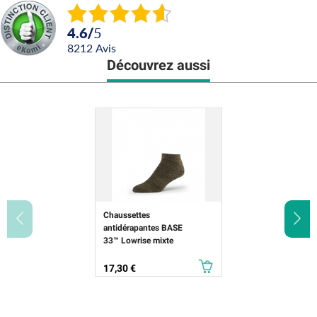
4.6
/
5
8212
avis
Découvrez aussi
Chaussettes
antidérapantes BASE
33™ Lowrise mixte
Prix
17,30 €