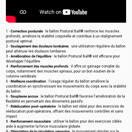
1 -
Correction posturale
: le ballon Postural Ball® renforce les muscles
profonds, améliore la stabilité corporelle et contribue à un réalignement
postural optimal.
2 -
Soulagement des douleurs lombaires
: une utilisation régulière du ballon
peut atténuer les douleurs lombaires.
3 -
Amélioration de l'équilibre
: le ballon Postural Ball® est efficace pour
développer l'équilibre.
4 -
Renforcement des muscles profonds
: il offre un gainage complet du
corps, notamment des muscles spinaux, pour un bon soutien de la
colonne vertébrale.
5 -
Meilleure coordination
: l'usage régulier du ballon améliore la
coordination en synchronisant les mouvements du corps avec la stabilité
du ballon.
6 -
Souplesse accrue
: le ballon Postural Ball® favorise l'amélioration de la
flexibilité en permettant des étirements passifs.
7 -
Rééducation post-opératoire
: le ballon est idéal pour des exercices de
rééducation post-opératoire, offrant des mouvements contrôlés et sans
impact.
8 -
Renforcement musculaire
: utiliser le ballon pour des exercices ciblés
aide à augmenter la force musculaire globale.
9 -
Stimulation de la circulation sanguine
: le mouvement régulier sur le