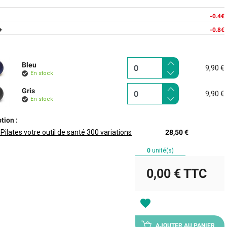
-0.4€
+
-0.8€
Bleu
9,90 €
En stock
Gris
9,90 €
En stock
tion :
 Pilates votre outil de santé 300 variations
28,50 €
0
unité(s)
0,00 €
TTC
favorite
AJOUTER AU PANIER