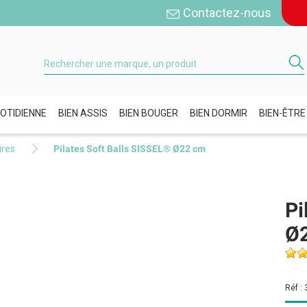
Contactez-nous
OTIDIENNE
BIEN ASSIS
BIEN BOUGER
BIEN DORMIR
BIEN-ÊTRE
ires
Pilates Soft Balls SISSEL® Ø22 cm
Pi
Ø
Réf :