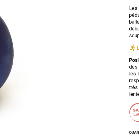
Les
péda
ball
débu
soup
directions_run
Posi
des 
les 
resp
très
lent
QUAN