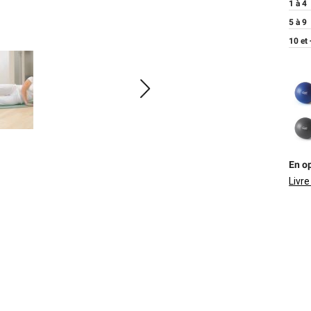
1 à 4
5 à 9
10 et 
En op
Livre