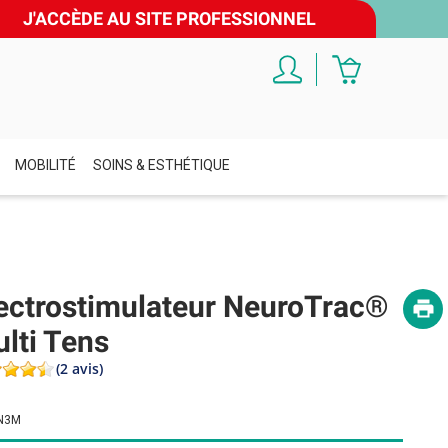
J'ACCÈDE AU SITE PROFESSIONNEL
MOBILITÉ
SOINS & ESTHÉTIQUE
ectrostimulateur NeuroTrac®
lti Tens
(2 avis)
N3M