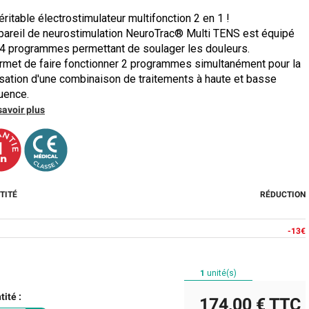
éritable électrostimulateur multifonction 2 en 1 !
pareil de neurostimulation NeuroTrac® Multi TENS est équipé
4 programmes permettant de soulager les douleurs.
ermet de faire fonctionner 2 programmes simultanément pour la
isation d'une combinaison de traitements à haute et basse
uence.
savoir plus
TITÉ
RÉDUCTION
-13€
1
unité(s)
ité :
174,00 €
TTC