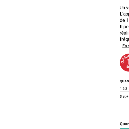
Un v
L'ap
de 1
Il p
réal
fréq
En 
QUAN
1 à 2
3 et +
Quant