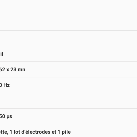
il
62 x 23 mn
0 Hz
50 µs
te, 1 lot d'électrodes et 1 pile