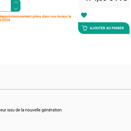
favorite
éapprovisionnement prévu dans nos locaux le
8/2026
AJOUTER AU PANIER
ur issu de la nouvelle génération.