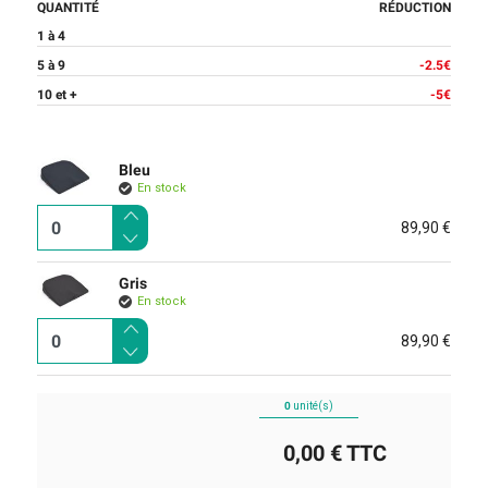
QUANTITÉ
RÉDUCTION
1 à 4
5 à 9
-2.5€
10 et +
-5€
Bleu
En stock
89,90 €
Gris
En stock
89,90 €
0
unité(s)
0,00 €
TTC