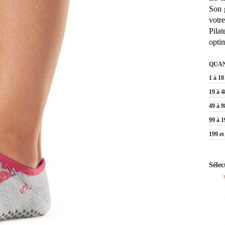
Son 
votr
Pilat
opti
QUA
1 à 18
19 à 4
49 à 9
99 à 1
199 et
Sélec