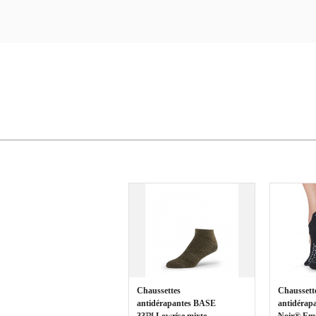
Chaussettes
Chaussett
antidérapantes BASE
antidérapa
33™ Lowrise mixte
Noir® E