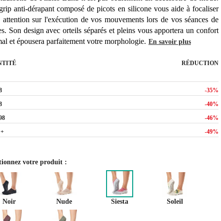
grip anti-dérapant composé de picots en silicone vous aide à focaliser
e attention sur l'exécution de vos mouvements lors de vos séances de
es. Son design avec orteils séparés et pleins vous apportera un confort
mal et épousera parfaitement votre morphologie.
En savoir plus
NTITÉ
RÉDUCTION
8
-35%
8
-40%
98
-46%
 +
-49%
tionnez votre produit :
Noir
Nude
Siesta
Soleil