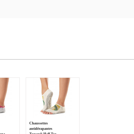
Chaussettes
antidérapantes
una
Toesox® Half Toe