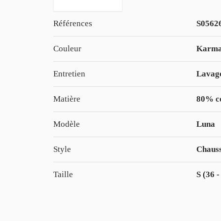
Références
S0562
Couleur
Karma,
Entretien
Lavage
Matière
80% co
Modèle
Luna
Style
Chauss
Taille
S (36 -