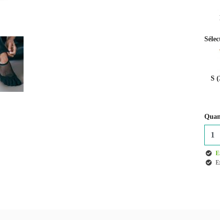
Sélec
S (
Quant
E
E