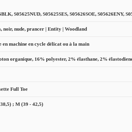
6BLK, S05625NUD, S05625SES, S05626SOE, S05626ENY, 
 noir, nude, prancer | Entity | Woodland
 en machine en cycle délicat ou à la main
ton organique, 16% polyester, 2% élasthane, 2% élastodiene
ette Full Toe
 38,5) ; M (39 - 42,5)