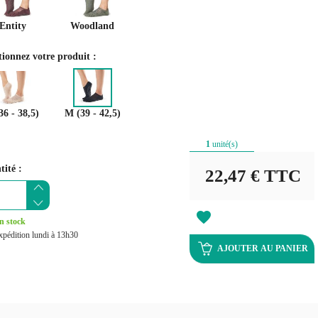
Entity
Woodland
tionnez votre produit :
36 - 38,5)
M (39 - 42,5)
1
unité(s)
ité :
22,47 €
TTC
favorite
n stock
xpédition lundi à 13h30
AJOUTER AU PANIER