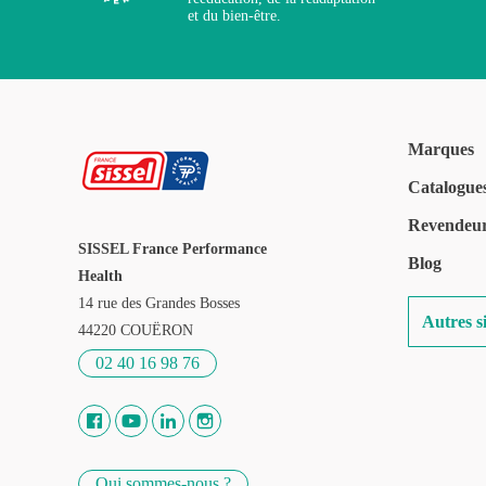
et du bien-être.
Marques
Catalogue
Revendeu
SISSEL France Performance
Blog
Health
14 rue des Grandes Bosses
Autres si
44220 COUËRON
02 40 16 98 76
Qui sommes-nous ?