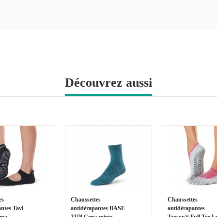
Découvrez aussi
es
Chaussettes
Chaussettes
ntes Tavi
antidérapantes BASE
antidérapantes
mma
33™ Crew mixte
Toesox® Full Toe L