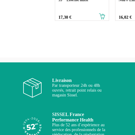
Prix
Prix
17,30 €
16,02 €
Livraison
Par transporteur 24h ou 48h
ouvrés, retrait point relais ou
magasin Sissel.
SISSEL France
Performance Health
Plus de 52 ans d’expérience au
service des professionnels de la
rééducation, de la réadaptation