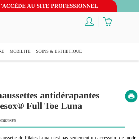
J'ACCÈDE AU SITE PROFESSIONNEL
RE
MOBILITÉ
SOINS & ESTHÉTIQUE
aussettes antidérapantes
esox® Full Toe Luna
S05626SES
haussette de Pilates Luna n'est pas seulement un accessoire de mode.