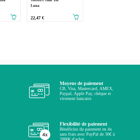
Luna
Prix
22,47 €
Moyens de paiement
CB, Visa, Mastercard, AMEX,
Paypal, Apple Pay, chèque et
virement bancaire.
Flexibilité de paiement
Bénéficiez du paiement en 4x
sans frais avec PayPal de 30€ à
2000€ d'achat.