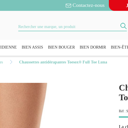
Contactez-nous
IDIENNE
BIEN ASSIS
BIEN BOUGER
BIEN DORMIR
BIEN-ÊT
es
Chaussettes antidérapantes Toesox® Full Toe Luna
Ch
To
Réf :
La c