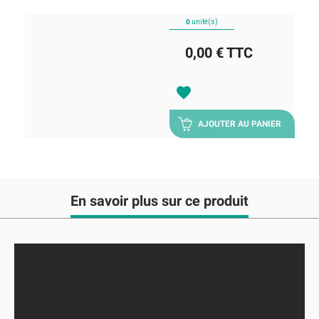
0
unité(s)
0,00 €
TTC
favorite
AJOUTER AU PANIER
En savoir plus sur ce produit