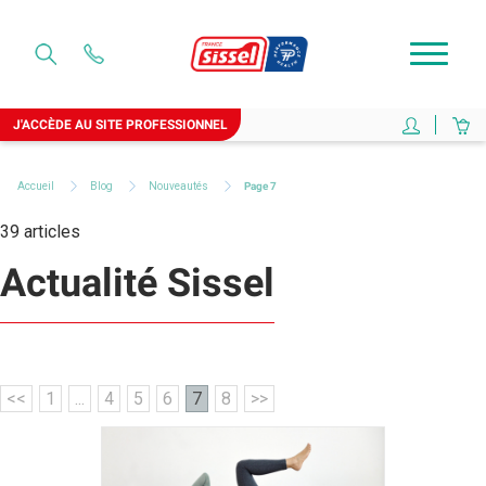
J'ACCÈDE AU SITE PROFESSIONNEL
Accueil
Blog
Nouveautés
Page 7
39 articles
Actualité Sissel
<<
1
...
4
5
6
7
8
>>