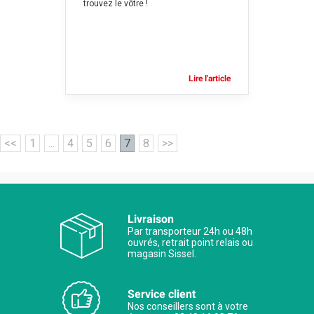
trouvez le vôtre !
Lire l'article
<<
1
...
4
5
6
7
8
>>
Livraison
Par transporteur 24h ou 48h
ouvrés, retrait point relais ou
magasin Sissel.
Service client
Nos conseillers sont à votre