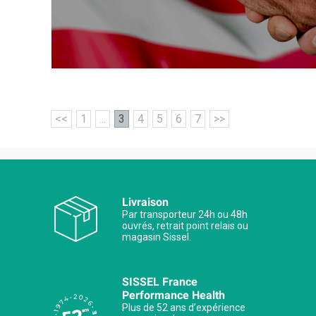
<<
1
...
3
4
5
6
7
>>
Livraison
Par transporteur 24h ou 48h
ouvrés, retrait point relais ou
magasin Sissel.
SISSEL France
Performance Health
Plus de 52 ans d’expérience