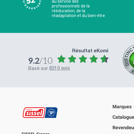
au service des
professionnels de la
rééducation, de la
réadaptation et du bien-être.
Résultat eKomi
/10
9.2
lent produit et excellente expérience avec le process
8210 avis
commande et de livraison.
basé sur
Marques
Catalogu
Revendeu
SISSEL France