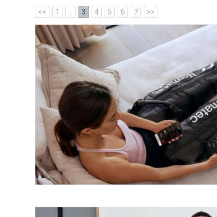
<<
1
...
3
4
5
6
7
>>