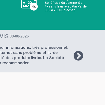
Bénéficiez du paiement en
4x sans frais avec PayPal de
30€ à 2000€ d'achat.
VIS
08-08-2026
r informations, très professionnel.
ernet sans problème et livrée
bo
té des produits livrés. La Société
à recommander.