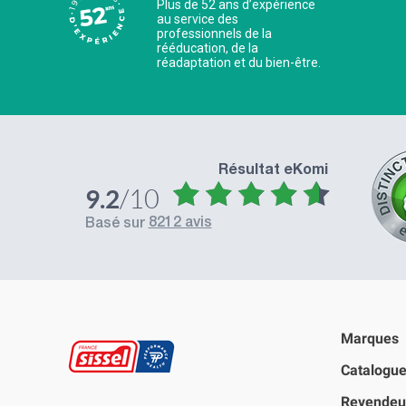
Plus de 52 ans d’expérience
au service des
professionnels de la
rééducation, de la
réadaptation et du bien-être.
Résultat eKomi
/10
9.2
Excellents produits Excellent service
8212 avis
basé sur
Marques
Catalogu
Revendeu