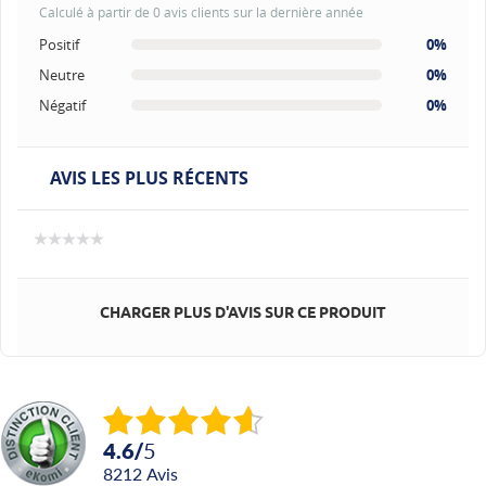
Calculé à partir de 0 avis clients sur la dernière année
Positif
0%
Neutre
0%
Négatif
0%
AVIS LES PLUS RÉCENTS
CHARGER PLUS D'AVIS SUR CE PRODUIT
4.6
/
5
8212
avis