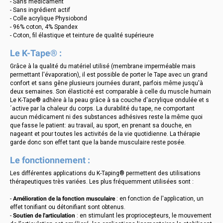
- Sans médicament
- Sans ingrédient actif
- Colle acrylique Physiobond
- 96% coton, 4% Spandex
- Coton, fil élastique et teinture de qualité supérieure
Le K-Tape® :
Grâce à la qualité du matériel utilisé (membrane imperméable mais
permettant l'évaporation), il est possible de porter le Tape avec un grand
confort et sans gêne plusieurs journées durant, parfois même jusqu'à
deux semaines. Son élasticité est comparable à celle du muscle humain
Le K-Tape® adhère à la peau grâce à sa couche d'acrylique ondulée et s
´active par la chaleur du corps. La durabilité du tape, ne comportant
aucun médicament ni des substances adhésives reste la même quoi
que fasse le patient: au travail, au sport, en prenant sa douche, en
nageant et pour toutes les activités de la vie quotidienne. La thérapie
garde donc son effet tant que la bande musculaire reste posée.
Le fonctionnement :
Les différentes applications du K-Taping® permettent des utilisations
thérapeutiques très variées. Les plus fréquemment utilisées sont :
-
Amélioration de la fonction musculaire
: en fonction de l'application, un
effet tonifiant ou détonifiant sont obtenus.
-
Soutien de l'articulation
: en stimulant les propriocepteurs, le mouvement