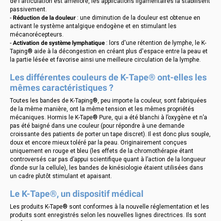
de l'articulation est amélioré, les applications ligamentaires la stabilisent
passivement.
-
Réduction de la douleur
: une diminution de la douleur est obtenue en
activant le système antalgique endogène et en stimulant les
mécanorécepteurs.
-
Activation de système lymphatique
: lors d'une rétention de lymphe, le K-
Taping® aide à la décongestion en créant plus d'espace entre la peau et
la partie lésée et favorise ainsi une meilleure circulation de la lymphe.
Les différentes couleurs de K-Tape® ont-elles les
mêmes caractéristiques ?
Toutes les bandes de K-Taping®, peu importe la couleur, sont fabriquées
de la même manière, ont la même tension et les mêmes propriétés
mécaniques. Hormis le K-Tape® Pure, qui a été blanchi à l’oxygène et n’a
pas été baigné dans une couleur (pour répondre à une demande
croissante des patients de porter un tape discret). Il est donc plus souple,
doux et encore mieux toléré par la peau. Originairement conçues
uniquement en rouge et bleu (les effets de la chromothérapie étant
controversés car pas d’appui scientifique quant à l’action de la longueur
d’onde sur la cellule), les bandes de kinésiologie étaient utilisées dans
un cadre plutôt stimulant et apaisant.
Le K-Tape®, un dispositif médical
Les produits K-Tape® sont conformes à la nouvelle réglementation et les
produits sont enregistrés selon les nouvelles lignes directrices. Ils sont