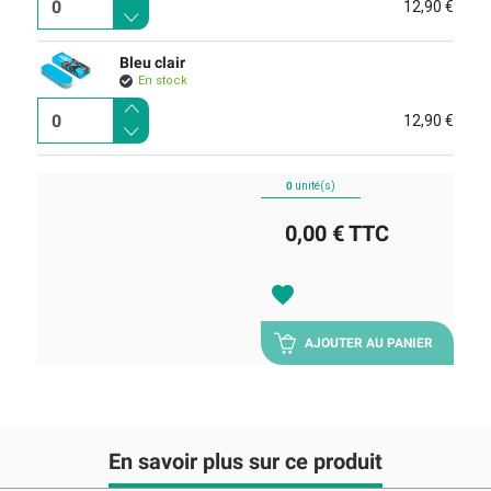
12,90 €
Bleu clair
En stock
12,90 €
0
unité(s)
0,00 €
TTC
favorite
AJOUTER AU PANIER
En savoir plus sur ce produit