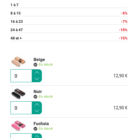
1 à 7
8 à 15
-5%
16 à 23
-7%
24 à 47
-10%
48 et +
-15%
Beige
En stock
12,90 €
Noir
En stock
12,90 €
Fuchsia
En stock