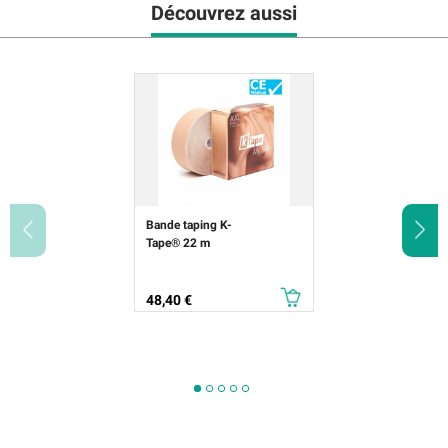
Découvrez aussi
Bande taping K-
Tape® 22 m
Prix
48,40 €