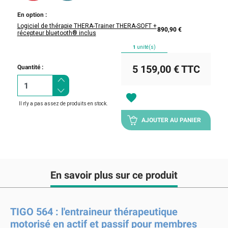
En option :
Logiciel de thérapie THERA-Trainer THERA-SOFT +
890,90 €
récepteur bluetooth® inclus
1
unité(s)
5 159,00 €
TTC
Quantité :
favorite
Il n'y a pas assez de produits en stock.
AJOUTER AU PANIER
En savoir plus sur ce produit
TIGO 564 : l'entraineur thérapeutique
motorisé en actif et passif pour membres