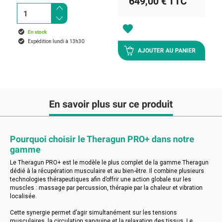
649,00 €
TTC
favorite
En stock
Expédition lundi à 13h30
AJOUTER AU PANIER
En savoir plus sur ce produit
Pourquoi choisir le Theragun PRO+ dans notre
gamme
Le Theragun PRO+ est le modèle le plus complet de la gamme Theragun
dédié à la récupération musculaire et au bien-être. Il combine plusieurs
technologies thérapeutiques afin d’offrir une action globale sur les
muscles : massage par percussion, thérapie par la chaleur et vibration
localisée.
Cette synergie permet d’agir simultanément sur les tensions
musculaires, la circulation sanguine et la relaxation des tissus. Le