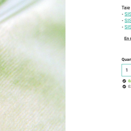
Taie
-
SI
-
SI
-
SI
En 
Quant
E
E