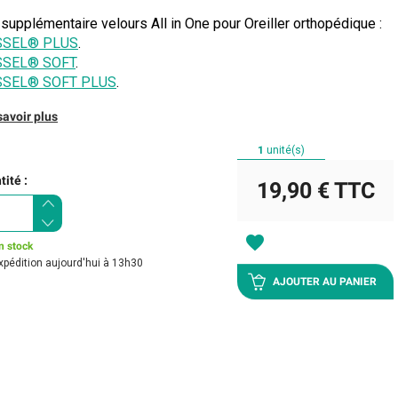
 supplémentaire velours All in One pour Oreiller orthopédique :
SSEL® PLUS
.
SSEL® SOFT
.
SSEL® SOFT PLUS
.
savoir plus
1
unité(s)
ité :
19,90 €
TTC
favorite
n stock
xpédition aujourd'hui à 13h30
AJOUTER AU PANIER