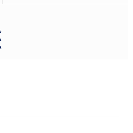
%
%
%