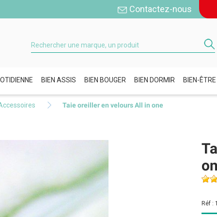
Contactez-nous
OTIDIENNE
BIEN ASSIS
BIEN BOUGER
BIEN DORMIR
BIEN-ÊTRE
Accessoires
Taie oreiller en velours All in one
Ta
o
Réf :