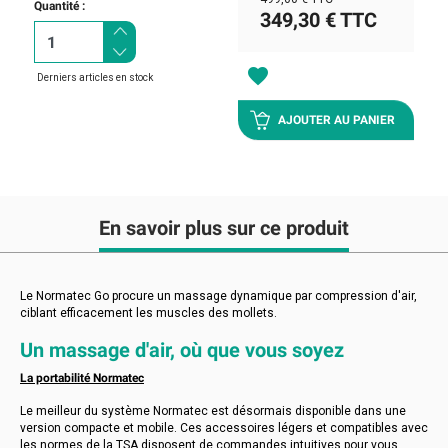
Quantité :
349,30 €
TTC
favorite
Derniers articles en stock
AJOUTER AU PANIER
En savoir plus sur ce produit
Le Normatec Go procure un massage dynamique par compression d'air,
ciblant efficacement les muscles des mollets.
Un massage d'air, où que vous soyez
La portabilité Normatec
Le meilleur du système Normatec est désormais disponible dans une
version compacte et mobile. Ces accessoires légers et compatibles avec
les normes de la TSA disposent de commandes intuitives pour vous