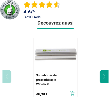
4.6
/
5
8210
avis
Découvrez aussi
Sous-bottes de
pressothérapie
Winelec®
Prix
36,90 €