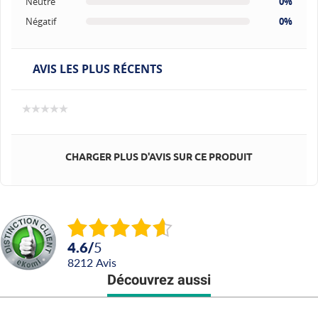
Neutre
0%
Négatif
0%
AVIS LES PLUS RÉCENTS
CHARGER PLUS D'AVIS SUR CE PRODUIT
4.6
/
5
8212
avis
Découvrez aussi