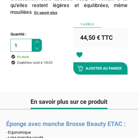
qu'elles restent légères et équilibrées, même
mouillées.
En savoir plus
1
unité(s)
Quantité :
44,50 €
TTC
favorite
En stock
Expédition lundi à 13h30
AJOUTER AU PANIER
En savoir plus sur ce produit
Éponge avec manche Brosse Beauty ETAC :
- Ergonomique.
- Long manche coudé.