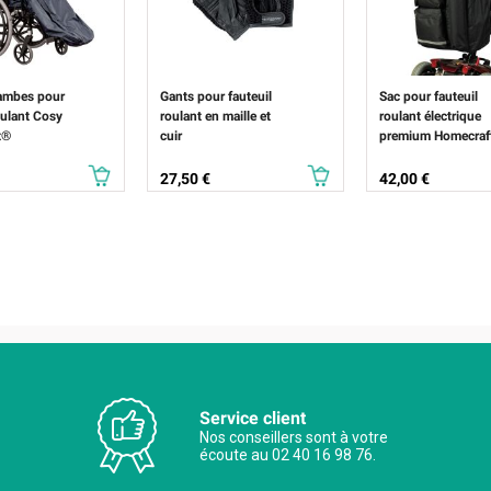
ambes pour
Gants pour fauteuil
Sac pour fauteuil
oulant Cosy
roulant en maille et
roulant électrique
t®
cuir
premium Homecraf
Prix
Prix
27,50 €
42,00 €
Service client
Nos conseillers sont à votre
écoute au 02 40 16 98 76.