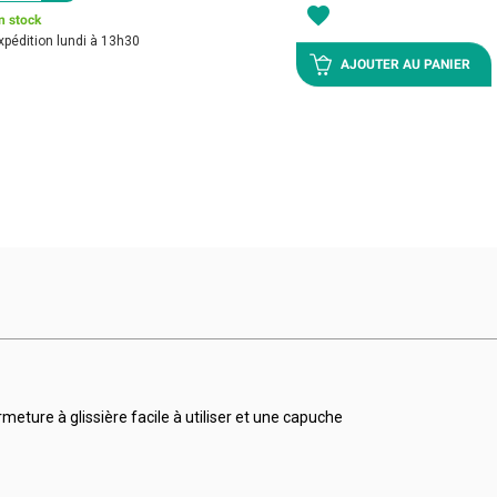
favorite
n stock
xpédition lundi à 13h30
AJOUTER AU PANIER
eture à glissière facile à utiliser et une capuche