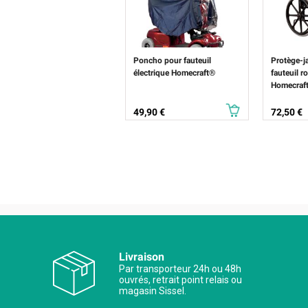
Poncho pour fauteuil
Protège-j
électrique Homecraft®
fauteuil r
Homecraf
Prix
Prix
49,90 €
72,50 €
Livraison
Par transporteur 24h ou 48h
ouvrés, retrait point relais ou
magasin Sissel.