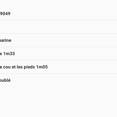
9049
marine
x 1m33
le cou et les pieds 1m05
oublé