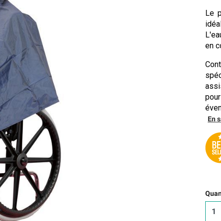
Le p
idéa
L'ea
en c
Cont
spéc
assi
pour
éven
En s
Quant