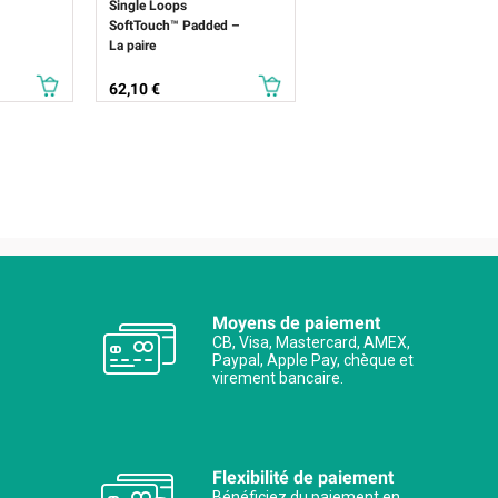
Single Loops
SoftTouch™ Padded –
La paire
Prix
62,10 €
Moyens de paiement
CB, Visa, Mastercard, AMEX,
Paypal, Apple Pay, chèque et
virement bancaire.
Flexibilité de paiement
Bénéficiez du paiement en