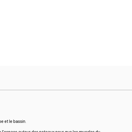
be et le bassin.
 de l'espace autour des poteaux pour que les muscles du