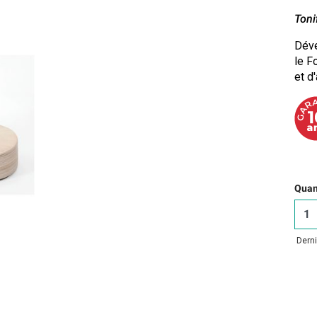
Toni
Déve
le F
et d
Quant
Derni