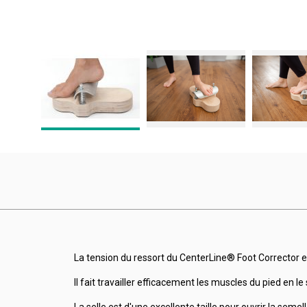
La tension du ressort du CenterLine® Foot Corrector es
Il fait travailler efficacement les muscles du pied en le 
La selle est d'une excellente taille pour ouvrir la se