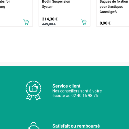
bs for
Bodhi Suspension
Bagues de fixation
ong
System
pour élastiques
Corealign®
Prix
Prix de base
314,30 €
Prix
8,90 €
449,00 €
Service client
Nos conseillers sont à votre
écoute au 02 40 16 98 76.
Satisfait ou remboursé