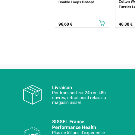
Cotton We
Double Loops Padded
Fuzzies L
Prix
Prix
96,60 €
48,30 €
Livraison
Par transporteur 24h ou 48h
ouvrés, retrait point relais ou
magasin Sissel.
SISSEL France
Performance Health
Plus de 52 ans d’expérience