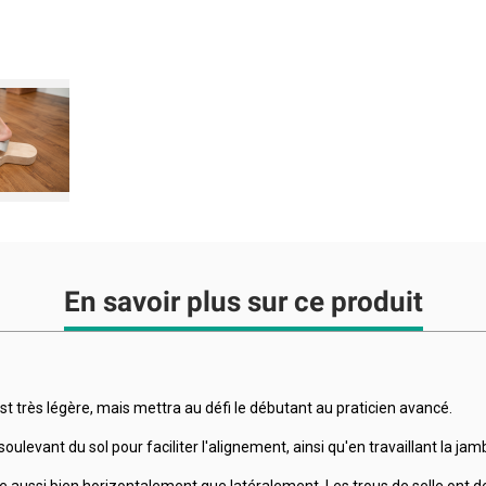
En savoir plus sur ce produit
t très légère, mais mettra au défi le débutant au praticien avancé.
soulevant du sol pour faciliter l'alignement, ainsi qu'en travaillant la jam
melle aussi bien horizontalement que latéralement. Les trous de selle ont