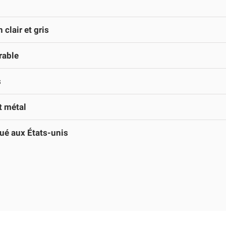
 clair et gris
rable
s
t métal
ué aux États-unis