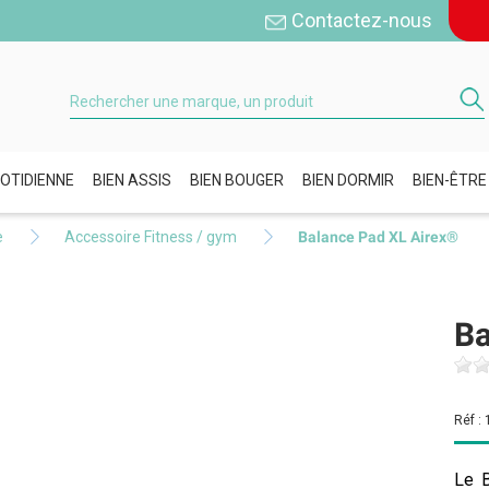
Contactez-nous
OTIDIENNE
BIEN ASSIS
BIEN BOUGER
BIEN DORMIR
BIEN-ÊTRE
e
Accessoire Fitness / gym
Balance Pad XL Airex®
Ba
Réf :
Le B