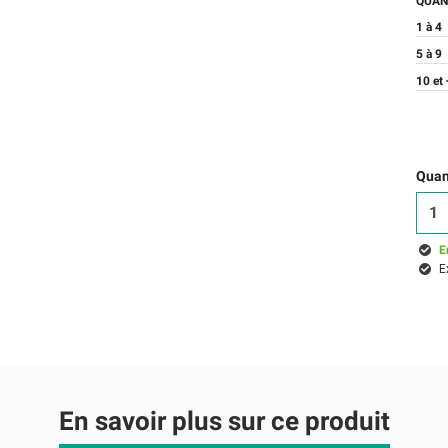
QUAN
1 à 4
5 à 9
10 et 
Quant
E
E
En savoir plus sur ce produit