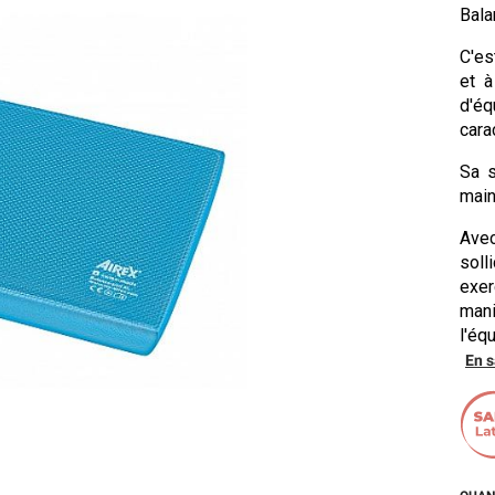
Bala
C'es
et à
d'é
cara
Sa s
main
Ave
soll
exer
man
l'éq
En s