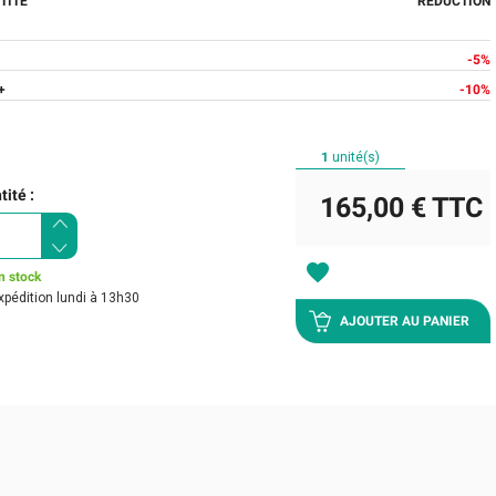
TITÉ
RÉDUCTION
-5%
+
-10%
1
unité(s)
ité :
165,00 €
TTC
favorite
n stock
xpédition lundi à 13h30
AJOUTER AU PANIER