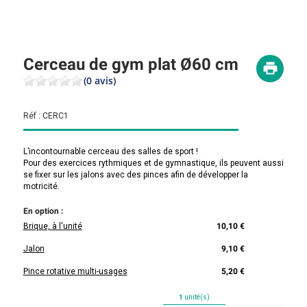
Cerceau de gym plat Ø60 cm
(0 avis)
Réf :
CERC1
L’incontournable cerceau des salles de sport !
Pour des exercices rythmiques et de gymnastique, ils peuvent aussi
se fixer sur les jalons avec des pinces afin de développer la
motricité.
En option :
Brique, à l'unité
10,10 €
Jalon
9,10 €
Pince rotative multi-usages
5,20 €
1
unité(s)