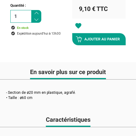
Quantité :
9,10 €
TTC
favorite
En stock
Expédition aujourd'hui à 13h30
AJOUTER AU PANIER
En savoir plus sur ce produit
- Section de ø20 mm en plastique, agrafé.
• Taille : ø60 cm
Caractéristiques