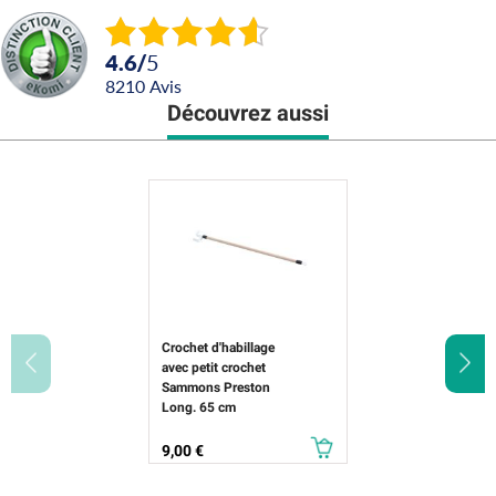
4.6
/
5
8210
avis
Découvrez aussi
Crochet d'habillage
avec petit crochet
Sammons Preston
Long. 65 cm
Prix
9,00 €