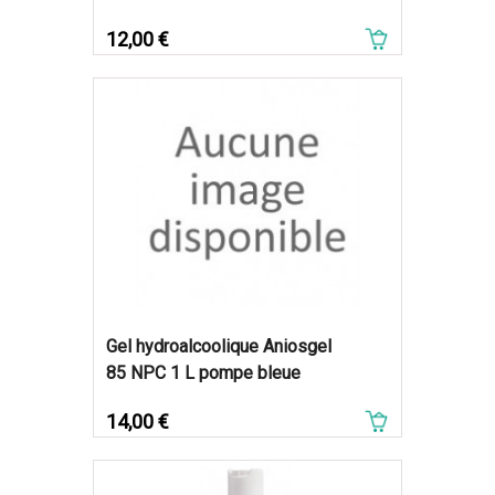
Prix
12,00 €
Gel hydroalcoolique Aniosgel
85 NPC 1 L pompe bleue
Prix
14,00 €