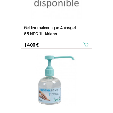
Gel hydroalcoolique Aniosgel
85 NPC 1L Airless
Prix
14,00 €